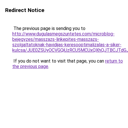
Redirect Notice
The previous page is sending you to
http://www.dugulasmegszuntetes.com/microblog-
bejegyzes/masszazs-linkepites-masszazs-
szolgaltatoknak-havidijas-keresooptimalizalas-a-siker-
kulcsa/JUE0ZSUyOCVGQiUzRCU5MCUxQXhQJTBCJTdGJ
If you do not want to visit that page, you can
return to
the previous page
.