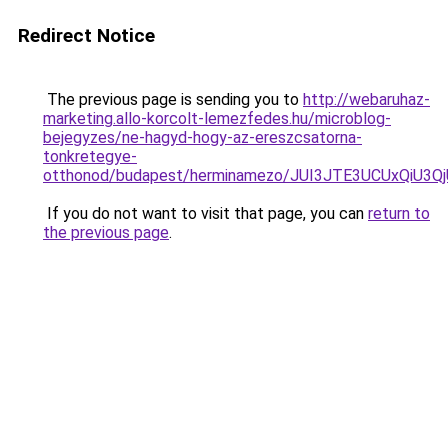
Redirect Notice
The previous page is sending you to
http://webaruhaz-
marketing.allo-korcolt-lemezfedes.hu/microblog-
bejegyzes/ne-hagyd-hogy-az-ereszcsatorna-
tonkretegye-
otthonod/budapest/herminamezo/JUI3JTE3UCUxQiU
If you do not want to visit that page, you can
return to
the previous page
.